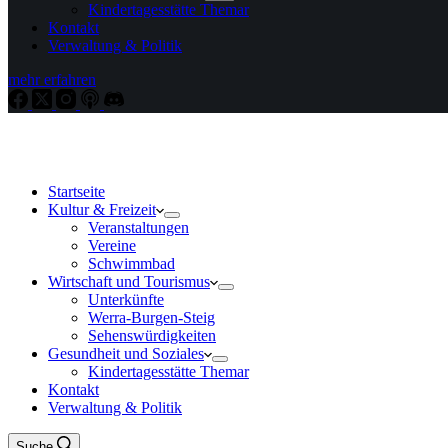
Kindertagesstätte Themar
Kontakt
Verwaltung & Politik
mehr erfahren
Startseite
Kultur & Freizeit
Veranstaltungen
Vereine
Schwimmbad
Wirtschaft und Tourismus
Unterkünfte
Werra-Burgen-Steig
Sehenswürdigkeiten
Gesundheit und Soziales
Kindertagesstätte Themar
Kontakt
Verwaltung & Politik
Suche