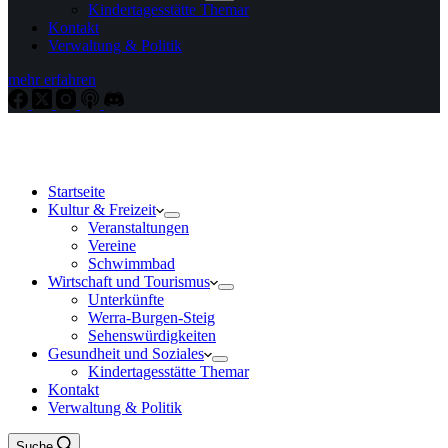
Kindertagesstätte Themar
Kontakt
Verwaltung & Politik
mehr erfahren
Startseite
Kultur & Freizeit
Veranstaltungen
Vereine
Schwimmbad
Wirtschaft und Tourismus
Unterkünfte
Werra-Burgen-Steig
Sehenswürdigkeiten
Gesundheit und Soziales
Kindertagesstätte Themar
Kontakt
Verwaltung & Politik
Suche