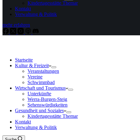
Kindertagesstätte Themar
Kontakt
Verwaltung & Politik
mehr erfahren
Startseite
Kultur & Freizeit
Veranstaltungen
Vereine
Schwimmbad
Wirtschaft und Tourismus
Unterkünfte
Werra-Burgen-Steig
Sehenswürdigkeiten
Gesundheit und Soziales
Kindertagesstätte Themar
Kontakt
Verwaltung & Politik
Suche