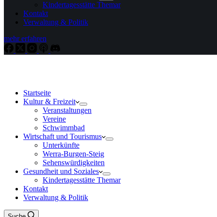
Kindertagesstätte Themar
Kontakt
Verwaltung & Politik
mehr erfahren
Startseite
Kultur & Freizeit
Veranstaltungen
Vereine
Schwimmbad
Wirtschaft und Tourismus
Unterkünfte
Werra-Burgen-Steig
Sehenswürdigkeiten
Gesundheit und Soziales
Kindertagesstätte Themar
Kontakt
Verwaltung & Politik
Suche