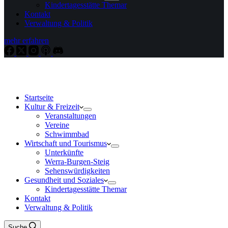
Kindertagesstätte Themar
Kontakt
Verwaltung & Politik
mehr erfahren
Startseite
Kultur & Freizeit
Veranstaltungen
Vereine
Schwimmbad
Wirtschaft und Tourismus
Unterkünfte
Werra-Burgen-Steig
Sehenswürdigkeiten
Gesundheit und Soziales
Kindertagesstätte Themar
Kontakt
Verwaltung & Politik
Suche