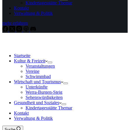
Kindertagesstätte Themar
Kontakt
Verwaltung & Politik
mehr erfahren
Startseite
Kultur & Freizeit
Veranstaltungen
Vereine
Schwimmbad
Wirtschaft und Tourismus
Unterkünfte
Werra-Burgen-Steig
Sehenswürdigkeiten
Gesundheit und Soziales
Kindertagesstätte Themar
Kontakt
Verwaltung & Politik
Suche