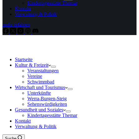
Kindertagesstätte Themar
Kontakt
Verwaltung & Politik
mehr erfahren
Startseite
Kultur & Freizeit
Veranstaltungen
Vereine
Schwimmbad
Wirtschaft und Tourismus
Unterkünfte
Werra-Burgen-Steig
Sehenswürdigkeiten
Gesundheit und Soziales
Kindertagesstätte Themar
Kontakt
Verwaltung & Politik
Suche