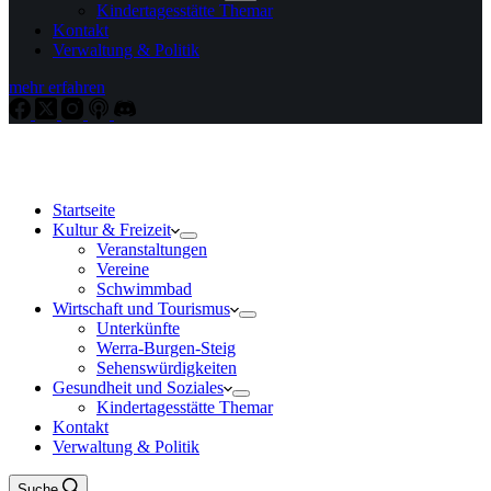
Kindertagesstätte Themar
Kontakt
Verwaltung & Politik
mehr erfahren
Startseite
Kultur & Freizeit
Veranstaltungen
Vereine
Schwimmbad
Wirtschaft und Tourismus
Unterkünfte
Werra-Burgen-Steig
Sehenswürdigkeiten
Gesundheit und Soziales
Kindertagesstätte Themar
Kontakt
Verwaltung & Politik
Suche